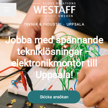
Dela sidan
KARRIÄRMENY
TEKNIK & INDUSTRI
·
UPPSALA
Jobba med spännande
tekniklösningar –
elektronikmontör till
Uppsala!
Skicka ansökan